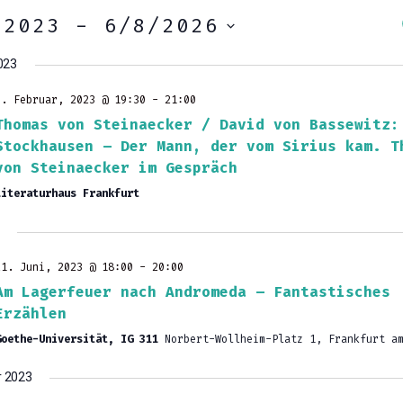
/2023
 - 
6/8/2026
023
7. Februar, 2023 @ 19:30
-
21:00
Thomas von Steinaecker / David von Bassewitz:
Stockhausen – Der Mann, der vom Sirius kam. T
von Steinaecker im Gespräch
Literaturhaus Frankfurt
21. Juni, 2023 @ 18:00
-
20:00
Am Lagerfeuer nach Andromeda – Fantastisches
Erzählen
Goethe-Universität, IG 311
Norbert-Wollheim-Platz 1, Frankfurt a
 2023