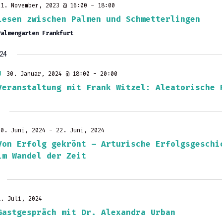
21. November, 2023 @ 16:00
-
18:00
Lesen zwischen Palmen und Schmetterlingen
Palmengarten Frankfurt
024
E
30. Januar, 2024 @ 18:00
-
20:00
m
Veranstaltung mit Frank Witzel: Aleatorische 
p
f
o
h
l
e
20. Juni, 2024
-
22. Juni, 2024
n
Von Erfolg gekrönt – Arturische Erfolgsgeschi
im Wandel der Zeit
1. Juli, 2024
Gastgespräch mit Dr. Alexandra Urban