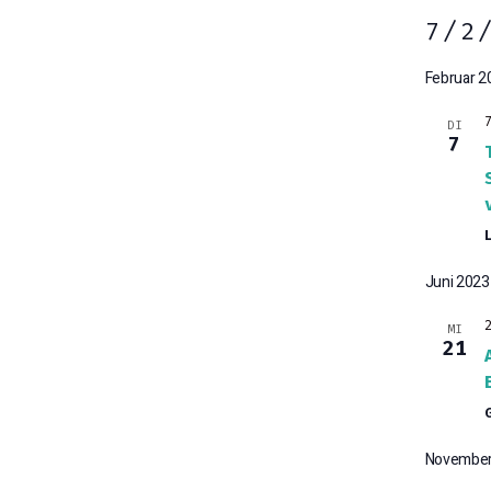
7/2
D
Februar 2
A
T
DI
7
U
M
W
Ä
H
Juni 2023
L
MI
E
21
N
.
November