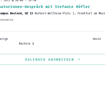
7. Juli @ 18:00
-
19:30
Autorinnen-Gespräch mit Stefanie Höfler
Campus Westend, HZ 13
Norbert-Wollheim-Platz 1, Frankfurt am Mai
Kostenlos
Veranstaltungen
erige
Heute
Veranstaltungen
Nächste
KALENDER ABONNIEREN