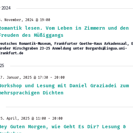
 2024
5. November, 2024 @ 19:00
Romantik lesen. Vom Leben in Zimmern und den
Freuden des Müßiggangs
Deutsches Romantik-Museum, Frankfurter Goethe-Haus Arkadensaal, 
Großer Hirschgraben 23-25 Anmeldung unter Borgards@lingua.uni-
frankfurt.de
025
17. Januar, 2025 @ 17:30
-
20:00
Workshop und Lesung mit Daniel Graziadei zum
mehrsprachigen Dichten
5
25. April, 2025 @ 11:00
-
20:00
Hey Guten Morgen, wie Geht Es Dir? Lesung &