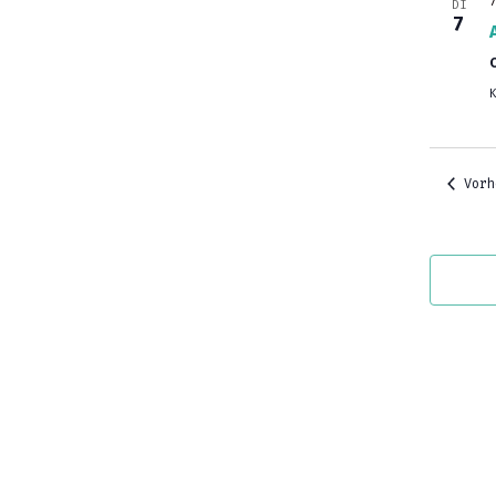
DI
7
Vorh