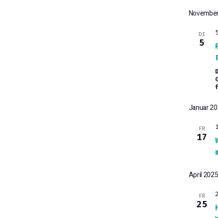
November
DI
5
Januar 2
FR
17
April 202
FR
25