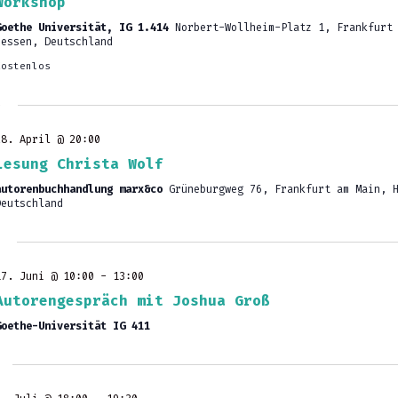
Workshop
Goethe Universität, IG 1.414
Norbert-Wollheim-Platz 1, Frankfurt
Hessen, Deutschland
Kostenlos
6
28. April @ 20:00
Lesung Christa Wolf
autorenbuchhandlung marx&co
Grüneburgweg 76, Frankfurt am Main, 
Deutschland
17. Juni @ 10:00
-
13:00
Autorengespräch mit Joshua Groß
Goethe-Universität IG 411